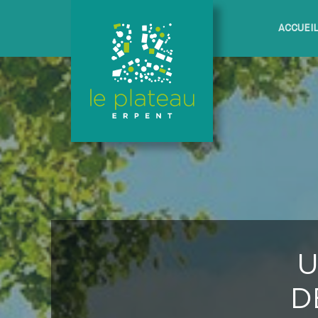
ACCUEI
U
D